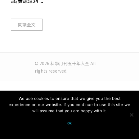
識/黃謙道34 ...
閱讀全文
© 2026 科學月刊五十年大全 All
rights reserved.
We use cookies to ensure that we give you the best
experience on our website. If you continue to use this site we
will assume that you are happy with it.
Ok