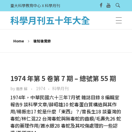
臺大科學教育中心 X 科學月刊
科學月刊五十年大全
Home
後知後覺錄
1974 年第 5 卷第 7 期 – 總號第 55 期
by
1974
科學月刊
裔彥 蘇
1974年，中華民國六十三年7月號 雜誌目錄 8 編輯室
報告9 談科學文章/薛昭雄10 蛇毒蛋白質構造與其作
用/楊振忠17 蛇是什麼「東西」？/曾長生18 談臺灣的
毒蛇/林仁混22 台灣毒蛇與無毒蛇的齒痕/毛壽先26 蛇
毒的藥理作用/蕭水銀28 毒蛇及其咬傷處理的一些認