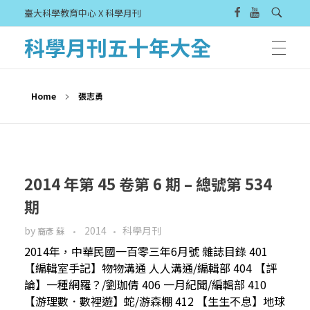
臺大科學教育中心 X 科學月刊
科學月刊五十年大全
Home
張志勇
2014 年第 45 卷第 6 期 – 總號第 534
期
by
2014
科學月刊
裔彥 蘇
2014年，中華民國一百零三年6月號 雜誌目錄 401
【編輯室手記】物物溝通 人人溝通/編輯部 404 【評
論】一種網羅？/劉珈倩 406 一月紀聞/編輯部 410
【游理數．數裡遊】蛇/游森棚 412 【生生不息】地球