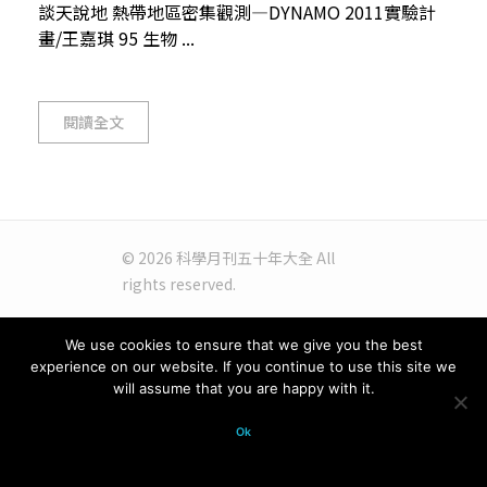
談天說地 熱帶地區密集觀測—DYNAMO 2011實驗計
畫/王嘉琪 95 生物 ...
閱讀全文
© 2026 科學月刊五十年大全 All
rights reserved.
We use cookies to ensure that we give you the best
experience on our website. If you continue to use this site we
will assume that you are happy with it.
Ok