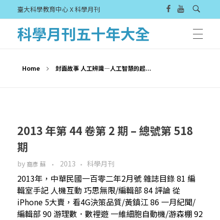
臺大科學教育中心 X 科學月刊
科學月刊五十年大全
Home
封面故事 人工辨識—人工智慧的起...
2013 年第 44 卷第 2 期 – 總號第 518
期
by
2013
科學月刊
裔彥 蘇
2013年，中華民國一百零二年2月號 雜誌目錄 81 編
輯室手記 人機互動 巧思無限/編輯部 84 評論 從
iPhone 5大賣，看4G決策品質/黃鎮江 86 一月紀聞/
編輯部 90 游理數．數裡遊 一維細胞自動機/游森棚 92