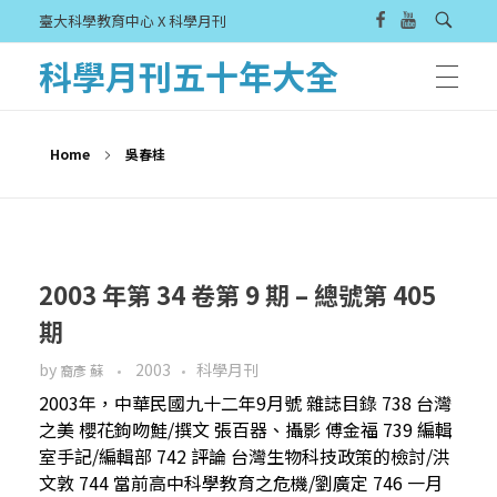
臺大科學教育中心 X 科學月刊
科學月刊五十年大全
Home
吳春桂
2003 年第 34 卷第 9 期 – 總號第 405
期
by
2003
科學月刊
裔彥 蘇
2003年，中華民國九十二年9月號 雜誌目錄 738 台灣
之美 櫻花鉤吻鮭/撰文 張百器、攝影 傅金福 739 編輯
室手記/編輯部 742 評論 台灣生物科技政策的檢討/洪
文敦 744 當前高中科學教育之危機/劉廣定 746 一月