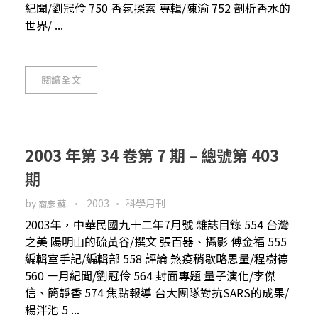
紀聞/劉冠伶 750 香氛探索 專輯/陳渝 752 剖析香水的
世界/ ...
閱讀全文
2003 年第 34 卷第 7 期 – 總號第 403
期
by
2003
科學月刊
裔彥 蘇
2003年，中華民國九十二年7月號 雜誌目錄 554 台灣
之美 陽明山的硫黃谷/撰文 張百器、攝影 傅金福 555
編輯室手記/編輯部 558 評論 煞疫稍歇略思量/程樹德
560 一月紀聞/劉冠伶 564 封面專題 量子演化/李傑
信、簡靜香 574 焦點報導 台大團隊對抗SARS的成果/
楊泮池 5 ...