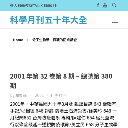
臺大科學教育中心 X 科學月刊
科學月刊五十年大全
Home
分子生物學—微觀的防疫調查
2001 年第 32 卷第 8 期 – 總號第 380
期
by
2001
科學月刊
裔彥 蘇
2001年，中華民國九十年8月號 雜誌目錄 643 編輯室
手記/程樹德 646 評論 防治土石流災害/徐美玲 648 一
月紀聞652 台灣防疫體系 專輯/陳建仁 654 從兒童流
行感染症談起—透視防疫環節/黃立民 658 分子生物學