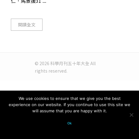
仁．馬景援31 ...
閱讀全文
© 2026 科學月刊五十年大全 All
rights reserved.
We use cookies to ensure that we give you the best
experience on our website. If you continue to use this site we
will assume that you are happy with it.
Ok