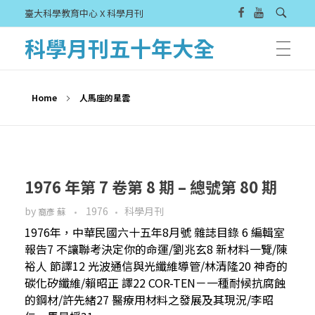
臺大科學教育中心 X 科學月刊
科學月刊五十年大全
Home
人馬座的星雲
1976 年第 7 卷第 8 期 – 總號第 80 期
by
1976
科學月刊
裔彥 蘇
1976年，中華民國六十五年8月號 雜誌目錄 6 編輯室
報告7 不讓聯考決定你的命運/劉兆玄8 新材料一覽/陳
裕人 節譯12 光波通信與光纖維導管/林清隆20 神奇的
碳化矽纖維/賴昭正 譯22 COR-TEN－一種耐候抗腐蝕
的鋼材/許先緒27 醫療用材料之發展及其現況/李昭