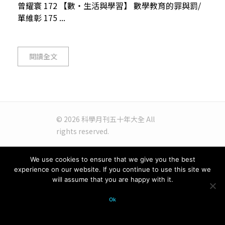
曾耀寰 172 【數‧生活與學習】 數學教育的罪與罰/
單維彰 175 ...
閱讀全文
© 2026 科學月刊五十年大全 All
rights reserved.
We use cookies to ensure that we give you the best
experience on our website. If you continue to use this site we
will assume that you are happy with it.
Ok