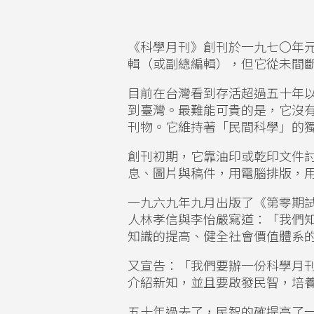
《科學月刊》創刊於一九七〇年
輯（或副總編輯），但它從未間
目前在台灣看到存活超過五十年
到臺灣。最難能可貴的是，它沒
刊物。它維持著「民間科學」的
創刊初期，它靠油印或乾印文件
息、圖片與稿件，用電腦排版，
一九六九年九月出版了《第零期
人林孝信與李怡嚴寫道：「我們
知識的提高、健全社會價值體系
又宣告：「我們要辦一份科學月
介紹新知，並且要啟發民智，培
五十年過去了，民智的確提高了