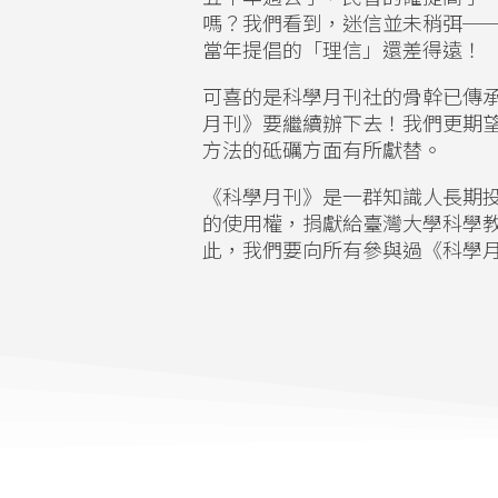
嗎？我們看到，迷信並未稍弭─
當年提倡的「理信」還差得遠！
可喜的是科學月刊社的骨幹已傳
月刊》要繼續辦下去！我們更期
方法的砥礪方面有所獻替。
《科學月刊》是一群知識人長期
的使用權，捐獻給臺灣大學科學
此，我們要向所有參與過《科學