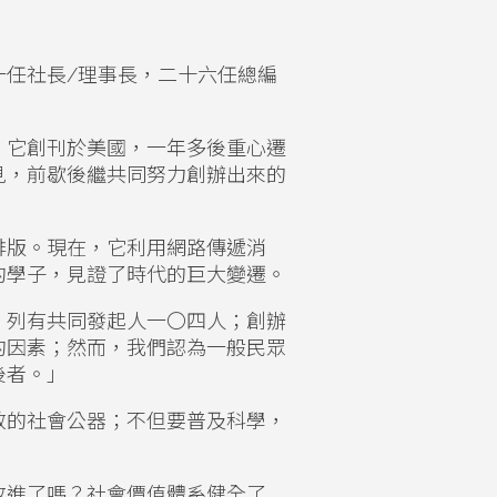
一任社長
/
理事長，二十六任總編
。它創刊於美國，一年多後重心遷
見，前歇後繼共同努力創辦出來的
排版。現在，它利用網路傳遞消
的學子，見證了時代的巨大變遷。
，列有共同發起人一〇四人；創辦
的因素；然而，我們認為一般民眾
後者。」
效的社會公器；不但要普及科學，
改進了嗎？社會價值體系健全了