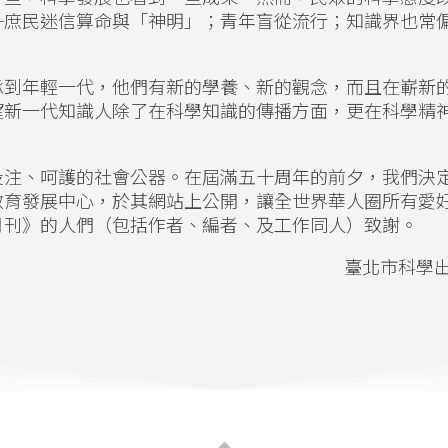
─庶民迷信算命與「神明」；青年盲從流行；知識界也常
承到年輕一代，他們有新的學養、新的觀念，而且在嶄新
望新一代知識人除了在科學知識的傳播方面，更在科學精
投注、呵護的社會公器。在屆滿五十周年的前夕，我們決
教育發展中心，於其網站上公開，讓全世界華人圈所有愛
月刊》的人們（包括作者、編者、及工作同人）致謝。
臺北市科學