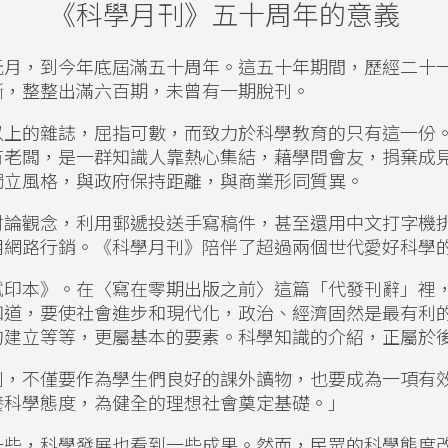
《科學月刊》五十周年的意義
元月，到今年底屆滿五十周年。這五十年期間，歷經二十
斷，整整出滿六百期，未曾有一期脫刊。
以上的雜誌，屈指可數，而致力於科學教育的只有這一份
有老闆，是一群知識人靠熱心集結，藉學問會友，捐棄成
獨立風格，與政府保持距離，與商業形同質異。
討論觀念，利用郵遞投送手寫稿件，甚至還用中文打字機
用網路行銷。《科學月刊》陪伴了超過兩個世代愛好科學
試印本》。在〈寫在零期出版之前〉這篇「代發刊辭」裡
知道，要使社會進步和現代化，政治、經濟固然是最有利
的建立等等，更屬基本的要素。科學知識的介紹，正屬於
刊，不僅要作為學生們良好的課外讀物，也要成為一項有
養科學態度，為健全的理想社會奠定基礎。」
一些，科學發展也看到一些成果。然而，民眾的科學態度