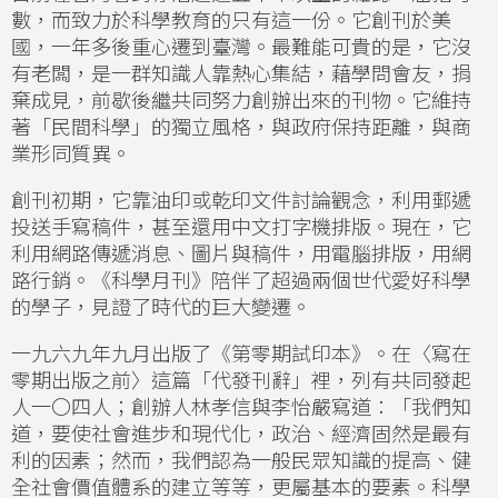
數，而致力於科學教育的只有這一份。它創刊於美
國，一年多後重心遷到臺灣。最難能可貴的是，它沒
有老闆，是一群知識人靠熱心集結，藉學問會友，捐
棄成見，前歇後繼共同努力創辦出來的刊物。它維持
著「民間科學」的獨立風格，與政府保持距離，與商
業形同質異。
創刊初期，它靠油印或乾印文件討論觀念，利用郵遞
投送手寫稿件，甚至還用中文打字機排版。現在，它
利用網路傳遞消息、圖片與稿件，用電腦排版，用網
路行銷。《科學月刊》陪伴了超過兩個世代愛好科學
的學子，見證了時代的巨大變遷。
一九六九年九月出版了《第零期試印本》。在〈寫在
零期出版之前〉這篇「代發刊辭」裡，列有共同發起
人一〇四人；創辦人林孝信與李怡嚴寫道：「我們知
道，要使社會進步和現代化，政治、經濟固然是最有
利的因素；然而，我們認為一般民眾知識的提高、健
全社會價值體系的建立等等，更屬基本的要素。科學