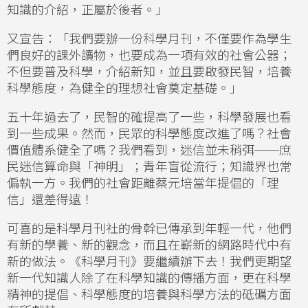
知識的介紹，正屬於後者。」
又宣告：「我們要辦一份科學月刊，不僅要作為學生
們良好的課外讀物，也要成為一項有效的社會公器；
不但要普及科學，介紹新知，並且要啟發民智，培養
科學態度，為健全的理想社會奠定基礎。」
五十年過去了，民智的確提高了一些，科學發展也看
到一些成果。然而，民眾的科學態度改進了嗎？社會
價值體系健全了嗎？我們看到，迷信並未稍弭──庶
民迷信算命與「神明」；青年盲從流行；知識界也常
偏執一方。我們的社會距離蔡元培當年提倡的「理
信」還差得遠！
可喜的是科學月刊社的骨幹已傳承到年輕一代，他們
有新的學養、新的觀念，而且在嶄新的網路時代中有
新的做法。《科學月刊》要繼續辦下去！我們更期望
新一代知識人除了在科學知識的傳播方面，更在科學
精神的提倡、科學態度的培養與科學方法的砥礪方面