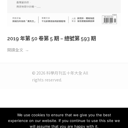
2019 年第 50 卷第 5 期 – 總號第 593 期
閱讀全文
© 2026 科學月刊五十年大全 All
rights reserved.
We use cookies to ensure that we give you the best
experience on our website. If you continue to use this site we
will assume that you are happy with it.