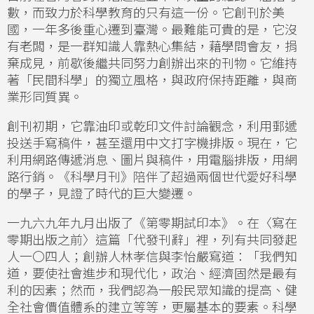
數，而致力於科學教育的只有這一份。它創刊於美
國，一年多後重心遷到臺灣。最難能可貴的是，它沒
有老闆，是一群知識人靠熱心集結，藉學問會友，捐
棄成見，前歇後繼共同努力創辦出來的刊物。它維持
著「民間科學」的獨立風格，與政府保持距離，與商
業形同質異。
創刊初期，它靠油印或乾印文件討論觀念，利用郵遞
投送手寫稿件，甚至還用中文打字機排版。現在，它
利用網路傳遞消息、圖片與稿件，用電腦排版，用網
路行銷。《科學月刊》陪伴了超過兩個世代愛好科學
的學子，見證了時代的巨大變遷。
一九六九年九月出版了《第零期試印本》。在〈寫在
零期出版之前〉這篇「代發刊辭」裡，列有共同發起
人一〇四人；創辦人林孝信與李怡嚴寫道：「我們知
道，要使社會進步和現代化，政治、經濟固然是最有
利的因素；然而，我們認為一般民眾知識的提高、健
全社會價值體系的建立等等，更屬基本的要素。科學