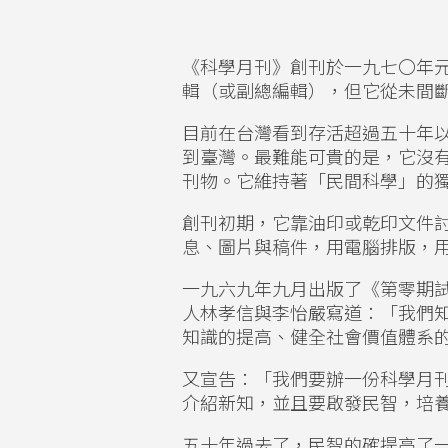
《科學月刊》創刊於一九七〇年
輯（或副總編輯），但它從未間
目前在台灣看到存活超過五十年
到臺灣。最難能可貴的是，它沒
刊物。它維持著「民間科學」的
創刊初期，它靠油印或乾印文件
息、圖片與稿件，用電腦排版，
一九六九年九月出版了《第零期
人林孝信與李怡嚴寫道：「我們
知識的提高、健全社會價值體系
又宣告：「我們要辦一份科學月
介紹新知，並且要啟發民智，培
五十年過去了，民智的確提高了