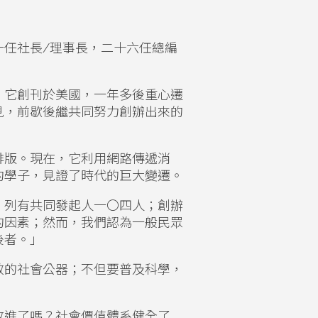
一任社長
/
理事長，二十六任總編
。它創刊於美國，一年多後重心遷
見，前歇後繼共同努力創辦出來的
排版。現在，它利用網路傳遞消
的學子，見證了時代的巨大變遷。
，列有共同發起人一〇四人；創辦
的因素；然而，我們認為一般民眾
後者。」
效的社會公器；不但要普及科學，
改進了嗎？社會價值體系健全了