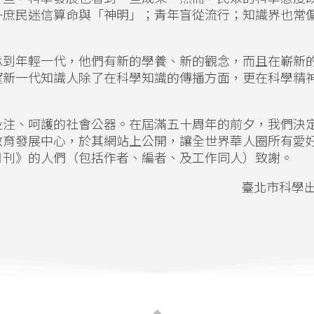
─庶民迷信算命與「神明」；青年盲從流行；知識界也常
承到年輕一代，他們有新的學養、新的觀念，而且在嶄新
望新一代知識人除了在科學知識的傳播方面，更在科學精
投注、呵護的社會公器。在屆滿五十周年的前夕，我們決
教育發展中心，於其網站上公開，讓全世界華人圈所有愛
月刊》的人們（包括作者、編者、及工作同人）致謝。
臺北市科學