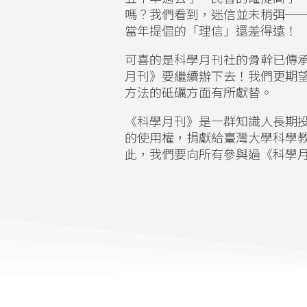
嗎？我們看到，迷信並未稍弭─
當年提倡的「理信」還差得遠！
可喜的是科學月刊社的骨幹已傳
月刊》要繼續辦下去！我們更期
方法的砥礪方面有所獻替。
《科學月刊》是一群知識人長期
的使用權，捐獻給臺灣大學科學
此，我們要向所有參與過《科學