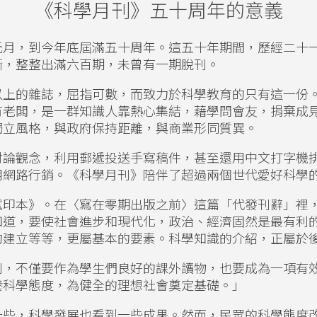
《科學月刊》五十周年的意義
元月，到今年底屆滿五十周年。這五十年期間，歷經二十
斷，整整出滿六百期，未曾有一期脫刊。
以上的雜誌，屈指可數，而致力於科學教育的只有這一份
有老闆，是一群知識人靠熱心集結，藉學問會友，捐棄成
獨立風格，與政府保持距離，與商業形同質異。
討論觀念，利用郵遞投送手寫稿件，甚至還用中文打字機
用網路行銷。《科學月刊》陪伴了超過兩個世代愛好科學
試印本》。在〈寫在零期出版之前〉這篇「代發刊辭」裡
知道，要使社會進步和現代化，政治、經濟固然是最有利
的建立等等，更屬基本的要素。科學知識的介紹，正屬於
刊，不僅要作為學生們良好的課外讀物，也要成為一項有
養科學態度，為健全的理想社會奠定基礎。」
一些，科學發展也看到一些成果。然而，民眾的科學態度