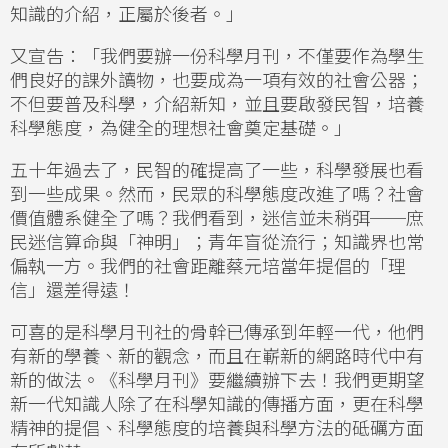
知識的介紹，正屬於後者。」
又宣告：「我們要辦一份科學月刊，不僅要作為學生
們良好的課外讀物，也要成為一項有效的社會公器；
不但要普及科學，介紹新知，並且要啟發民智，培養
科學態度，為健全的理想社會奠定基礎。」
五十年過去了，民智的確提高了一些，科學發展也看
到一些成果。然而，民眾的科學態度改進了嗎？社會
價值體系健全了嗎？我們看到，迷信並未稍弭──庶
民迷信算命與「神明」；青年盲從流行；知識界也常
偏執一方。我們的社會距離蔡元培當年提倡的「理
信」還差得遠！
可喜的是科學月刊社的骨幹已傳承到年輕一代，他們
有新的學養、新的觀念，而且在嶄新的網路時代中有
新的做法。《科學月刊》要繼續辦下去！我們更期望
新一代知識人除了在科學知識的傳播方面，更在科學
精神的提倡、科學態度的培養與科學方法的砥礪方面