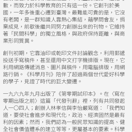
數，而致力於科學教育的只有這一份。它創刊於美
國，一年多後重心遷到臺灣。最難能可貴的是，它沒
有老闆，是一群知識人靠熱心集結，藉學問會友，捐
棄成見，前歇後繼共同努力創辦出來的刊物。它維持
著「民間科學」的獨立風格，與政府保持距離，與商
業形同質異。
創刊初期，它靠油印或乾印文件討論觀念，利用郵遞
投送手寫稿件，甚至還用中文打字機排版。現在，它
利用網路傳遞消息、圖片與稿件，用電腦排版，用網
路行銷。《科學月刊》陪伴了超過兩個世代愛好科學
的學子，見證了時代的巨大變遷。
一九六九年九月出版了《第零期試印本》。在〈寫在
零期出版之前〉這篇「代發刊辭」裡，列有共同發起
人一〇四人；創辦人林孝信與李怡嚴寫道：「我們知
道，要使社會進步和現代化，政治、經濟固然是最有
利的因素；然而，我們認為一般民眾知識的提高、健
全社會價值體系的建立等等，更屬基本的要素。科學