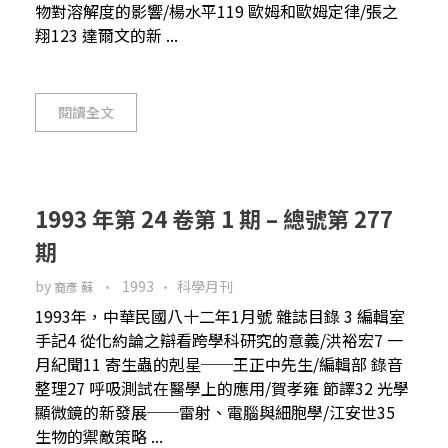
物對溶解度的影響/楊水平119 歐姆和歐姆定律/張之
翔123 達爾文的新 ...
閱讀全文
1993 年第 24 卷第 1 期 – 總號第 277
期
by
1993
科學月刊
裔彥 蘇
1993年，中華民國八十二年1月號 雜誌目錄 3 編輯室
手記4 從化約論之辯看跨學科研究的意義/洪裕宏7 一
月紀聞11 寄生蟲的剋星──王正中先生/編輯部 錄音
整理27 呼吸測試在醫學上的應用/賀孝雍 節譯32 光學
顯微鏡的新發展──雷射、電腦與細胞學/江安世35
生物的禦敵策略 ...