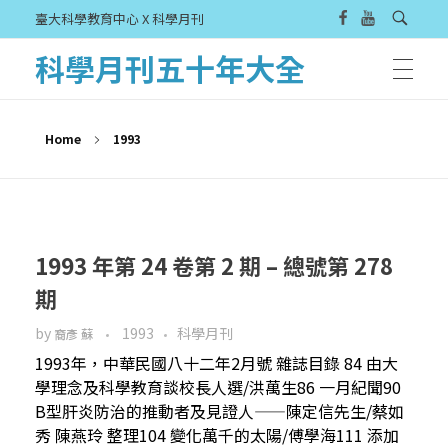
臺大科學教育中心 X 科學月刊
科學月刊五十年大全
Home
1993
1993 年第 24 卷第 2 期 – 總號第 278
期
by
1993
科學月刊
裔彥 蘇
1993年，中華民國八十二年2月號 雜誌目錄 84 由大
學理念及科學教育談校長人選/洪萬生86 一月紀聞90
B型肝炎防治的推動者及見證人——陳定信先生/蔡如
秀 陳燕玲 整理104 變化萬千的太陽/傅學海111 添加